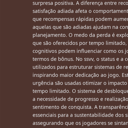
surpresa positiva. A diferença entre re
satisfação adiada afeta o comportamen
que recompensas rápidas podem aumen
aquelas que são adiadas ajudam na cons
planejamento. O medo da perda é expl
que são oferecidos por tempo limitado,
cognitivos podem influenciar como os j
termos de bônus. No ssvv, o status e a 
utilizados para estruturar sistemas de 
inspirando maior dedicação ao jogo. Est
urgência são usadas otimizar o impact
tempo limitado. O sistema de desbloque
a necessidade de progresso e realizaç
sentimento de conquista. A transparênci
essenciais para a sustentabilidade dos 
assegurando que os jogadores se sinta