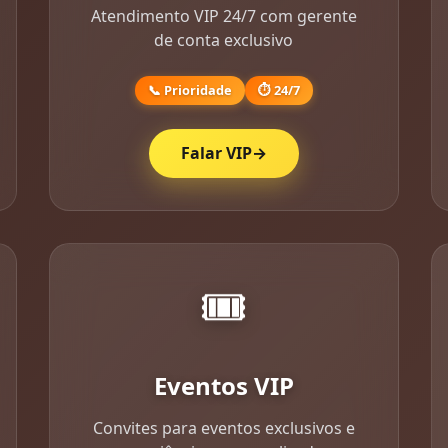
Atendimento VIP 24/7 com gerente
de conta exclusivo
📞 Prioridade
⏱️ 24/7
Falar VIP
→
🎟️
Eventos VIP
Convites para eventos exclusivos e