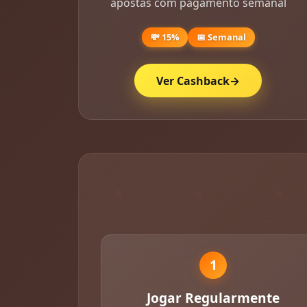
apostas com pagamento semanal
💸 15%
📅 Semanal
Ver Cashback
→
1
Jogar Regularmente