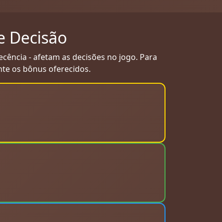
e Decisão
ecência - afetam as decisões no jogo. Para
ente os bônus oferecidos.