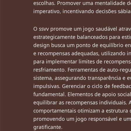
escolhas. Promover uma mentalidade de
imperativo, incentivando decisões sábi
O ssvv promove um jogo saudável atra
estrategicamente balanceados para esti
design busca um ponto de equilíbrio en
e recompensas adequadas, utilizando in
para implementar limites de recompen
resfriamento. Ferramentas de auto-regu
sistema, assegurando transparência e e
impulsivas. Gerenciar o ciclo de feedb
fundamental. Elementos de apoio socia
equilibrar as recompensas individuais. 
comportamentais otimizam a estrutura 
promovendo um jogo responsável e um
gratificante.