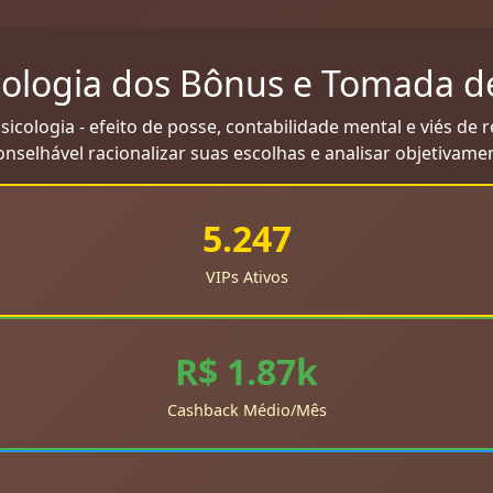
icologia dos Bônus e Tomada d
icologia - efeito de posse, contabilidade mental e viés de r
conselhável racionalizar suas escolhas e analisar objetivam
5.247
VIPs Ativos
R$ 1.87k
Cashback Médio/Mês